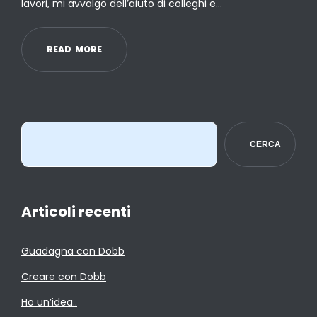
lavori, mi avvalgo dell’aiuto di colleghi e…
R
E
A
D
M
O
R
E
CERCA
Articoli recenti
Guadagna con Dobb
Creare con Dobb
Ho un’idea..