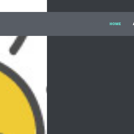
H
O
M
E