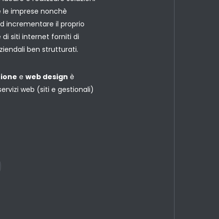
are le imprese nonchè
d incrementare il proprio
i siti internet forniti di
iendali ben strutturati.
ione
e
web design
è
servizi web (siti e gestionali)
.