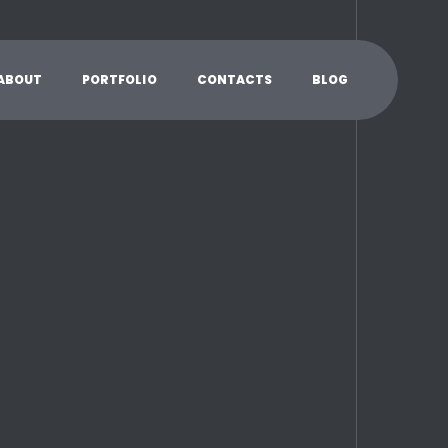
A
B
O
U
T
P
O
R
T
F
O
L
I
O
C
O
N
T
A
C
T
S
B
L
O
G