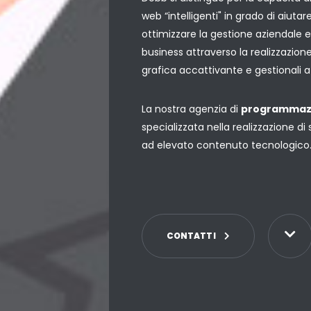
web “intelligenti" in grado di aiut
ottimizzare la gestione aziendale e
business attraverso la realizzazione d
grafica accattivante e gestionali az
La nostra agenzia di
programmaz
specializzata nella realizzazione di 
ad elevato contenuto tecnologico
C
O
N
T
A
T
T
I