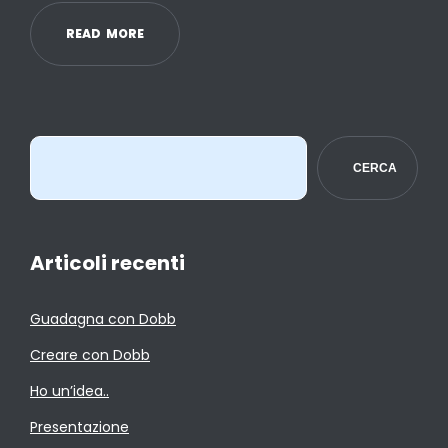
R
E
A
D
M
O
R
E
CERCA
Articoli recenti
Guadagna con Dobb
Creare con Dobb
Ho un’idea..
Presentazione