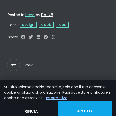
Posted in
News
by
Db_78
design
dobb
idea
Tags:
Share
Prev
Sul sito usiamo cookie tecnici e, solo con il tuo consenso,
© 2024 DOBB ALL RIGHT RESERVED. | PI 05440440658
PRIVACY
|
COOKIE
cookie analitici o di profilazione. Puoi accettare o rifiutare i
cookie non essenziali.
Informativa
ACCETTA
RIFIUTA